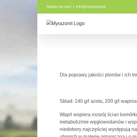
Skip
Napisz do nas!
|
info@myrazonit.pl
to
content
Dla poprawy jakości plonów i ich tr
Skład: 140 g/l azotu, 200 g/l wapnia
Wapń wspiera rozwój ścian komórko
metabolizmie węglowodanów i wspo
niedobory najczęściej występują na
ubogich w materię organiczną i o n