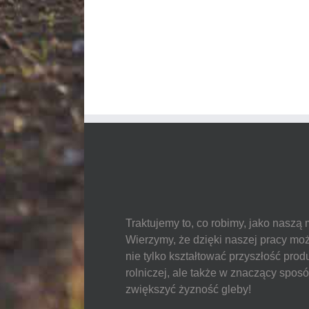
Traktujemy to, co robimy, jako naszą 
Wierzymy, że dzięki naszej pracy mo
nie tylko kształtować przyszłość produ
rolniczej, ale także w znaczący spos
zwiększyć żyzność gleby!