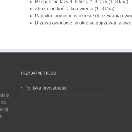
Rzepak: od fazy 4–8 liści, 2–3 razy (1–3 l/ha)
Zboża: od końca krzewienia (1–3 l/ha)
Papryka, pomidor: w okresie dojrzewania owoc
Drzewa owocowe: w okresie dojrzewania owocó
PRZYDATNE TREŚCI
Polityka prywatności
misję.
żna
kcji
ób