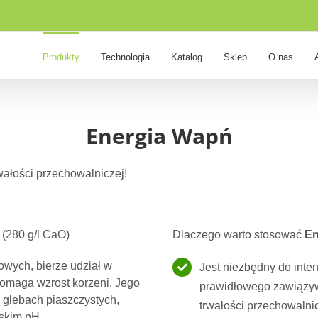
Produkty
Technologia
Katalog
Sklep
O nas
Energia Wapń
wałości przechowalniczej!
 (280 g/l CaO)
Dlaczego warto stosować
En
wych, bierze udział w
Jest niezbędny do inte
maga wzrost korzeni. Jego
prawidłowego zawiązy
 glebach piaszczystych,
trwałości przechowalnic
iskim pH.