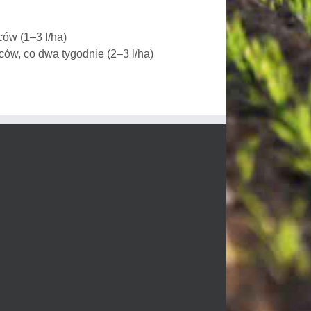
ów (1–3 l/ha)
w, co dwa tygodnie (2–3 l/ha)