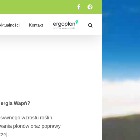
Facebook
Custom
Aktualności
Kontakt
ergia Wapń?
nsywnego wzrostu roślin,
wania plonów oraz poprawy
zej.