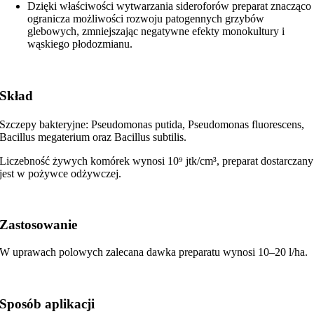
Dzięki właściwości wytwarzania sideroforów preparat znacząco
ogranicza możliwości rozwoju patogennych grzybów
glebowych, zmniejszając negatywne efekty monokultury i
wąskiego płodozmianu.
Skład
Szczepy bakteryjne: Pseudomonas putida, Pseudomonas fluorescens,
Bacillus megaterium oraz Bacillus subtilis.
Liczebność żywych komórek wynosi 10⁹ jtk/cm³, preparat dostarczany
jest w pożywce odżywczej.
Zastosowanie
W uprawach polowych zalecana dawka preparatu wynosi 10–20 l/ha.
Sposób aplikacji