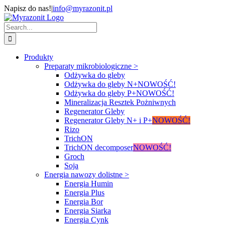
Skip
Napisz do nas!
|
info@myrazonit.pl
to
Facebook
Custom
content
Search
for:
Produkty
Preparaty mikrobiologiczne >
Odżywka do gleby
Odżywka do gleby N+
NOWOŚĆ!
Odżywka do gleby P+
NOWOŚĆ!
Mineralizacja Resztek Pożniwnych
Regenerator Gleby
Regenerator Gleby N+ i P+
NOWOŚĆ!
Rizo
TrichON
TrichON decomposer
NOWOŚĆ!
Groch
Soja
Energia nawozy dolistne >
Energia Humin
Energia Plus
Energia Bor
Energia Siarka
Energia Cynk