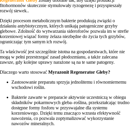
Regenerator Gleby
zostały dobrane tak, aby dzięki produkcji
fitohormonów skutecznie stymulowały ryzogenezę i przyspieszały
rozwój siewek..
Dzięki procesom metabolicznym bakterie produkują związki o
działaniu antybiotycznym, których unikają patogeniczne grzyby
glebowe. Zdolność do wytwarzania sideroforów pozwala im w strefie
korzeniowej wiązać formy żelaza niezbędne do życia tych grzybów,
ograniczając tym samym ich rozwój.
Ta właściwość jest szczególnie istotna na gospodarstwach, które nie
mogą w pełni przestrzegać zasad płodozmianu, a także zalecana
zawsze, gdy kolejne uprawy narażone są na te same patogeny.
Dlaczego warto stosować
Myrazonit Regenerator Gleby?
Zastosowanie preparatu sprzyja jednolitemu i równomiernemu
wschodowi roślin.
Bakterie zawarte w preparacie aktywnie uczestniczą w obiegu
składników pokarmowych gleba–roślina, przekształcając trudno
dostępne formy fosforu w przyswajalne dla systemu
korzeniowego. Dzięki temu znacząco wzrasta efektywność
nawożenia, co pozwala zoptymalizować wykorzystanie
nawozów mineralnych.