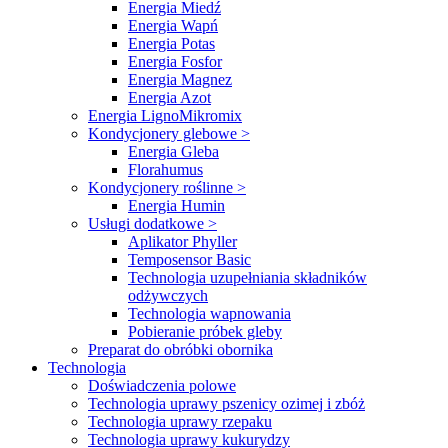
Energia Miedź
Energia Wapń
Energia Potas
Energia Fosfor
Energia Magnez
Energia Azot
Energia LignoMikromix
Kondycjonery glebowe >
Energia Gleba
Florahumus
Kondycjonery roślinne >
Energia Humin
Usługi dodatkowe >
Aplikator Phyller
Temposensor Basic
Technologia uzupełniania składników
odżywczych
Technologia wapnowania
Pobieranie próbek gleby
Preparat do obróbki obornika
Technologia
Doświadczenia polowe
Technologia uprawy pszenicy ozimej i zbóż
Technologia uprawy rzepaku
Technologia uprawy kukurydzy