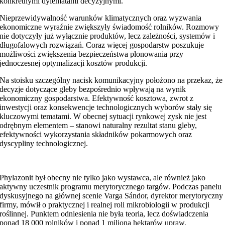
konkretnymi dylematami decyzyjnymi.
Nieprzewidywalność warunków klimatycznych oraz wyzwania
ekonomiczne wyraźnie zwiększyły świadomość rolników. Rozmowy
nie dotyczyły już wyłącznie produktów, lecz zależności, systemów i
długofalowych rozwiązań. Coraz więcej gospodarstw poszukuje
możliwości zwiększenia bezpieczeństwa plonowania przy
jednoczesnej optymalizacji kosztów produkcji.
Na stoisku szczególny nacisk komunikacyjny położono na przekaz, że
decyzje dotyczące gleby bezpośrednio wpływają na wynik
ekonomiczny gospodarstwa. Efektywność kosztowa, zwrot z
inwestycji oraz konsekwencje technologicznych wyborów stały się
kluczowymi tematami. W obecnej sytuacji rynkowej zysk nie jest
odrębnym elementem – stanowi naturalny rezultat stanu gleby,
efektywności wykorzystania składników pokarmowych oraz
dyscypliny technologicznej.
Phylazonit był obecny nie tylko jako wystawca, ale również jako
aktywny uczestnik programu merytorycznego targów. Podczas panelu
dyskusyjnego na głównej scenie Varga Sándor, dyrektor merytoryczny
firmy, mówił o praktycznej i realnej roli mikrobiologii w produkcji
roślinnej. Punktem odniesienia nie była teoria, lecz doświadczenia
ponad 18 000 rolników i ponad 1 miliona hektarów upraw.