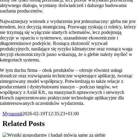
aktywnego dialogu, wymiany doświadczeń i dalszego budowania
zaufania producentów.
Najważniejszy wniosek z wydarzenia jest jednoznaczny: gleba nie jest
trendem, lecz decyzją strategiczną. Przewagę zyskują ci rolnicy, którzy
nie trzymają się wyłącznie utartych schematów, lecz podejmują
decyzje w oparciu o systemowe, uzasadnione ekonomicznie i
długoterminowe podejście. Rosnąca złożoność wyzwań
produkcyjnych, nasilające się ryzyko klimatyczne oraz rosnąca waga
decyzji ekonomicznych jasno wskazują, że o glebie należy myśleć w
kategoriach systemu.
W tym duchu firma – obok produktów – oferuje również usługi
doradcze oraz rozwiązania techniczne wspierające aplikację, tworząc
zintegrowany model współpracy. Potwierdzają to także relacje z
producentami i dystrybutorami maszyn – podczas targów, we
współpracy z Axiál Kft., na maszynach uprawowych i siewnych
Horsch zaprezentowano praktycznie technologie aplikacyjne dla
zainteresowanych uczestników wydarzenia.
Myrazonit
2026-02-19T12:35:23+01:00
Related Posts