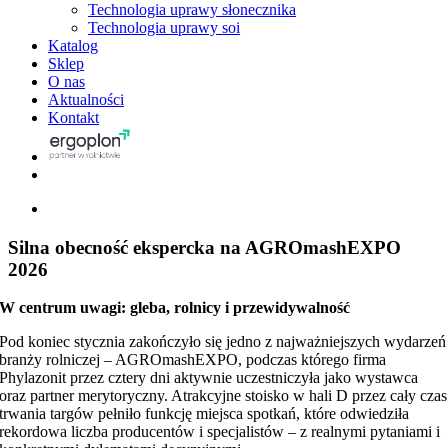
Technologia uprawy słonecznika
Technologia uprawy soi
Katalog
Sklep
O nas
Aktualności
Kontakt
View
Larger
Image
Silna obecność ekspercka na AGROmashEXPO
2026
W centrum uwagi: gleba, rolnicy i przewidywalność
Pod koniec stycznia zakończyło się jedno z najważniejszych wydarzeń
branży rolniczej –
AGROmashEXPO
, podczas którego firma
Phylazonit przez cztery dni aktywnie uczestniczyła jako wystawca
oraz partner merytoryczny. Atrakcyjne stoisko w hali D przez cały czas
trwania targów pełniło funkcję miejsca spotkań, które odwiedziła
rekordowa liczba producentów i specjalistów – z realnymi pytaniami i