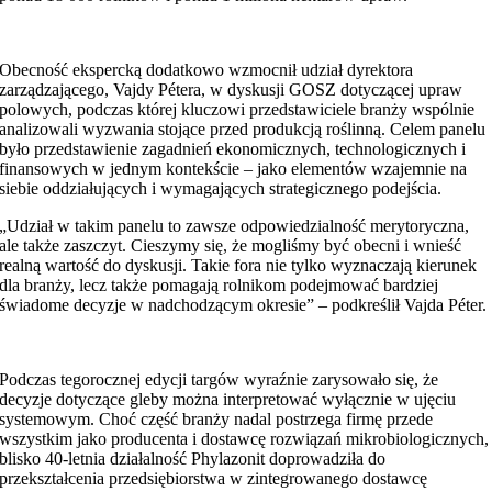
Obecność ekspercką dodatkowo wzmocnił udział dyrektora
zarządzającego, Vajdy Pétera, w dyskusji GOSZ dotyczącej upraw
polowych, podczas której kluczowi przedstawiciele branży wspólnie
analizowali wyzwania stojące przed produkcją roślinną. Celem panelu
było przedstawienie zagadnień ekonomicznych, technologicznych i
finansowych w jednym kontekście – jako elementów wzajemnie na
siebie oddziałujących i wymagających strategicznego podejścia.
„Udział w takim panelu to zawsze odpowiedzialność merytoryczna,
ale także zaszczyt. Cieszymy się, że mogliśmy być obecni i wnieść
realną wartość do dyskusji. Takie fora nie tylko wyznaczają kierunek
dla branży, lecz także pomagają rolnikom podejmować bardziej
świadome decyzje w nadchodzącym okresie” – podkreślił Vajda Péter.
Podczas tegorocznej edycji targów wyraźnie zarysowało się, że
decyzje dotyczące gleby można interpretować wyłącznie w ujęciu
systemowym. Choć część branży nadal postrzega firmę przede
wszystkim jako producenta i dostawcę rozwiązań mikrobiologicznych,
blisko 40-letnia działalność Phylazonit doprowadziła do
przekształcenia przedsiębiorstwa w zintegrowanego dostawcę