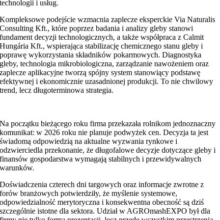
technologii i usług.
Kompleksowe podejście wzmacnia zaplecze eksperckie Via Naturalis
Consulting Kft., które poprzez badania i analizy gleby stanowi
fundament decyzji technologicznych, a także współpraca z Calmit
Hungária Kft., wspierająca stabilizację chemicznego stanu gleby i
poprawę wykorzystania składników pokarmowych. Diagnostyka
gleby, technologia mikrobiologiczna, zarządzanie nawożeniem oraz
zaplecze aplikacyjne tworzą spójny system stanowiący podstawę
efektywnej i ekonomicznie uzasadnionej produkcji. To nie chwilowy
trend, lecz długoterminowa strategia.
Na początku bieżącego roku firma przekazała rolnikom jednoznaczny
komunikat: w 2026 roku nie planuje podwyżek cen. Decyzja ta jest
świadomą odpowiedzią na aktualne wyzwania rynkowe i
odzwierciedla przekonanie, że długofalowe decyzje dotyczące gleby i
finansów gospodarstwa wymagają stabilnych i przewidywalnych
warunków.
Doświadczenia czterech dni targowych oraz informacje zwrotne z
forów branżowych potwierdziły, że myślenie systemowe,
odpowiedzialność merytoryczna i konsekwentna obecność są dziś
szczególnie istotne dla sektora. Udział w AGROmashEXPO był dla
firmy nie tylko formą prezentacji, lecz przede wszystkim przestrzenią