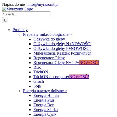
Skip
Napisz do nas!
|
info@myrazonit.pl
to
Facebook
Custom
content
Search
for:
Produkty
Preparaty mikrobiologiczne >
Odżywka do gleby
Odżywka do gleby N+
NOWOŚĆ!
Odżywka do gleby P+
NOWOŚĆ!
Mineralizacja Resztek Pożniwnych
Regenerator Gleby
Regenerator Gleby N+ i P+
NOWOŚĆ!
Rizo
TrichON
TrichON decomposer
NOWOŚĆ!
Groch
Soja
Energia nawozy dolistne >
Energia Humin
Energia Plus
Energia Bor
Energia Siarka
Energia Cynk