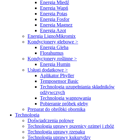
Energia Miedź
Energia Wapń
Energia Potas
Energia Fosfor
Energia Magnez
Energia Azot
Energia LignoMikromix
Kondycjonery glebowe >
Energia Gleba
Florahumus
Kondycjonery roślinne >
Energia Humin
Usługi dodatkowe >
Aplikator Phyller
Temposensor Basic
Technologia uzupełniania składników
odżywczych
Technologia wapnowania
Pobieranie próbek gleby
Preparat do obróbki obornika
Technologia
Doświadczenia polowe
Technologia uprawy pszenicy ozimej i zbóż
Technologia uprawy rzepaku
Technologia uprawy kukurydzy